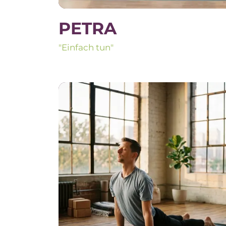
PETRA
"Einfach tun"