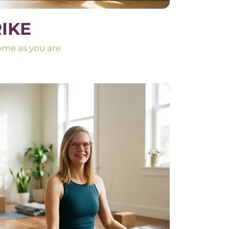
RIKE
me as you are