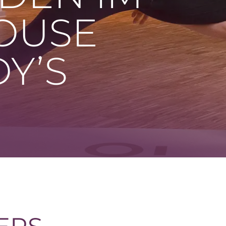
OUSE
Y’S