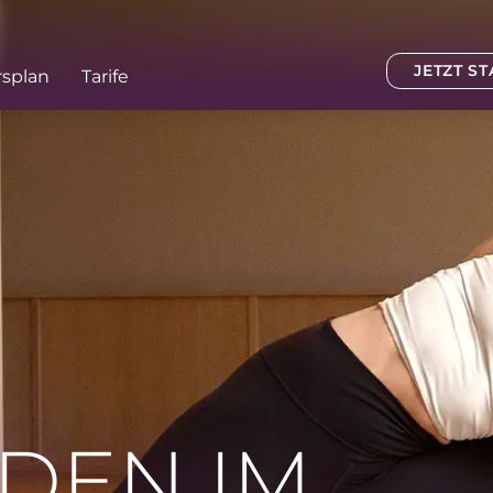
JETZT S
rsplan
Tarife
DEN IM